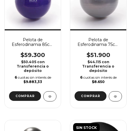
Pelota de
Pelota de
Esferodinamia 85cm
Esferodinamia 75cm
MIR
MIR
$59.300
$51.900
$50.405
con
$44.115
con
Transferencia o
Transferencia o
depósito
depósito
6
cuotas sin interés de
6
cuotas sin interés de
$9.883,33
$8.650
SIN STOCK