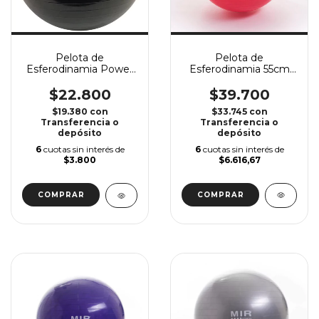
Pelota de
Pelota de
Esferodinamia 55cm
Esferodinamia Power
MIR
Tech
$39.700
$22.800
$33.745
con
$19.380
con
Transferencia o
Transferencia o
depósito
depósito
6
cuotas sin interés de
6
cuotas sin interés de
$6.616,67
$3.800
COMPRAR