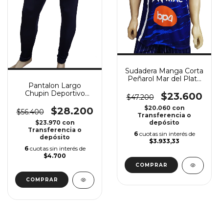
Sudadera Manga Corta
Peñarol Mar del Plata
Pantalon Largo
22/23 A'S
Chupin Deportivo
$23.600
$47.200
Peñarol 23/24 A'S
$20.060
con
$28.200
$56.400
Transferencia o
depósito
$23.970
con
Transferencia o
6
cuotas sin interés de
depósito
$3.933,33
6
cuotas sin interés de
$4.700
COMPRAR
COMPRAR