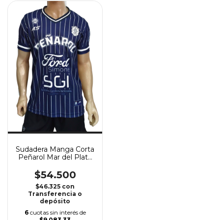
Sudadera Manga Corta
Peñarol Mar del Plata
25/26 A'S
$54.500
$46.325
con
Transferencia o
depósito
6
cuotas sin interés de
$9.083,33