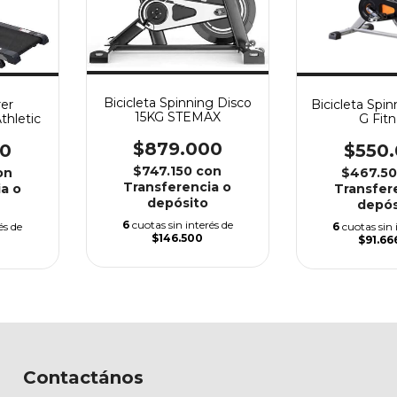
Bicicleta Spinning Disco
rer
Bicicleta Spi
15KG STEMAX
thletic
G Fit
$879.000
00
$550
$747.150
con
on
$467.5
Transferencia o
a o
Transfer
depósito
depós
6
cuotas sin interés de
és de
6
cuotas sin 
$146.500
$91.66
Contactános