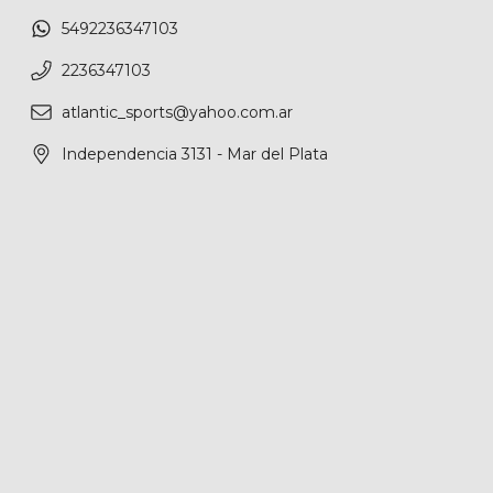
5492236347103
2236347103
atlantic_sports@yahoo.com.ar
Independencia 3131 - Mar del Plata