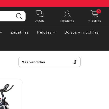
0
Ayuda
Mi cuenta
Mi carrito
Zapatillas
Pelotas
Bolsos y mochilas