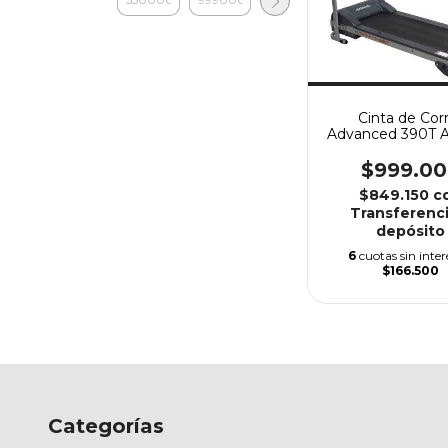
Cinta de Cor
Advanced 390T A
$999.0
$849.150
c
Transferenci
depósito
6
cuotas sin inter
$166.500
Categorías