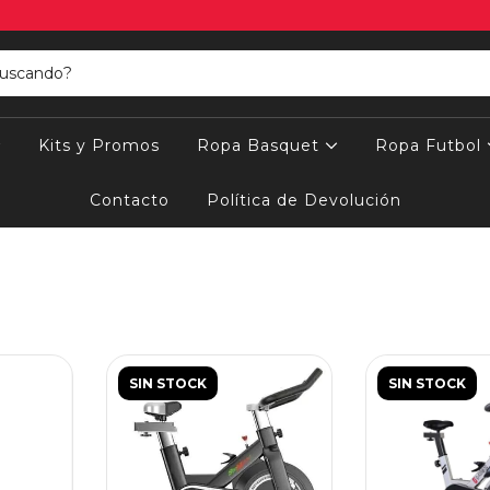
Kits y Promos
Ropa Basquet
Ropa Futbol
Contacto
Política de Devolución
SIN STOCK
SIN STOCK