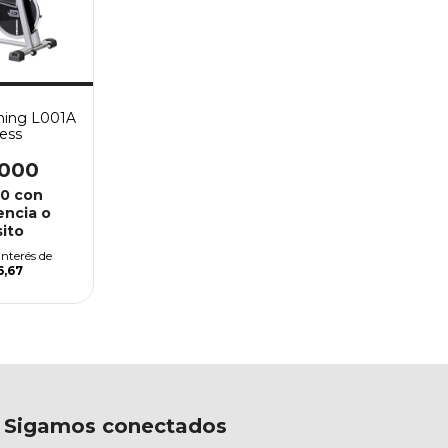
nning L001A
ness
.000
00
con
encia o
ito
interés de
6,67
Sigamos conectados