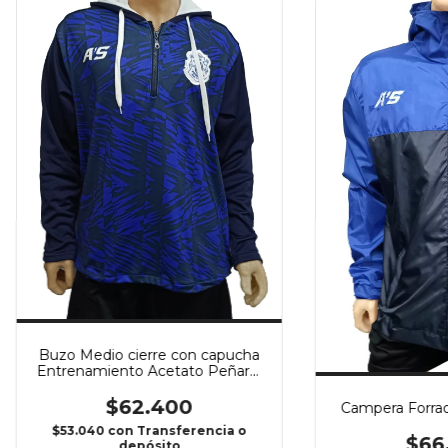
Buzo Medio cierre con capucha
Entrenamiento Acetato Peñarol
25/26
$62.400
Campera Forrad
$53.040
con
Transferencia o
$66
depósito