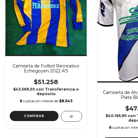
Camiseta de Futbol Recreativo
Echegoyen 2022 A'S
$51.258
$43.569,30
con
Transferencia o
Camiseta de Alv
depósito
Plata Bl
6
cuotas sin interés de
$8.543
$47
$40.165,90
con
COMPRAR
depó
6
cuotas sin int