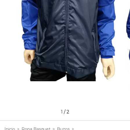
1
/
2
Inicio
>
Ropa Basquet
>
Buzos
>