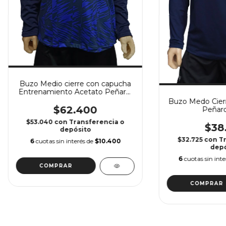
Buzo Medio cierre con capucha
Entrenamiento Acetato Peñarol
25/26
Buzo Medo Cierr
$62.400
Peñaro
$53.040
con
Transferencia o
$38
depósito
$32.725
con
T
6
cuotas sin interés de
$10.400
depó
6
cuotas sin int
COMPRAR
COMPRAR