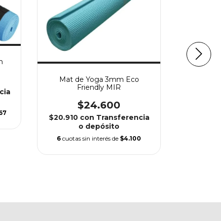
h
Mat de Yoga 3mm Eco
Friendly MIR
cia
Mat de 
$24.600
67
$20.910
con
Transferencia
$22.865
o depósito
6
cuotas sin interés de
$4.100
6
cuotas s