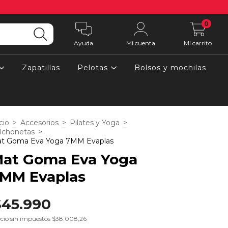
0
Ayuda
Mi cuenta
Mi carrito
Zapatillas
Pelotas
Bolsos y mochilas
cio
>
Accesorios
>
Pilates y Yoga
>
lchonetas
>
t Goma Eva Yoga 7MM Evaplas
at Goma Eva Yoga
MM Evaplas
$45.990
cio sin impuestos
$38.008,26