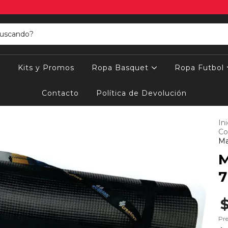
Kits y Promos
Ropa Basquet
Ropa Futbol
Contacto
Política de Devolución
Ini
Co
Ma
M
7
Pre