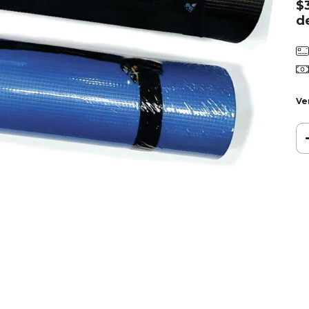
$
d
Ve