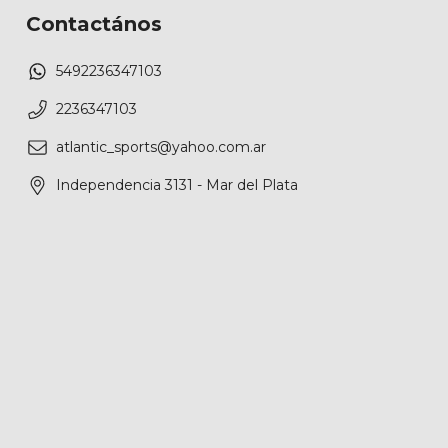
Contactános
5492236347103
2236347103
atlantic_sports@yahoo.com.ar
Independencia 3131 - Mar del Plata