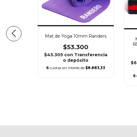
Mat de Yoga 10mm Randers
6
$53.300
$45.305
con
Transferencia
mm MIR
o depósito
$6
6
cuotas sin interés de
$8.883,33
0
6
sferencia
o
$6.583,33