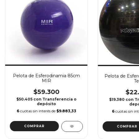
Pelota de Esferodinamia 85cm
Pelota de Esfe
MIR
Te
$59.300
$22
$50.405
con
Transferencia o
$19.380
con
T
depósito
depó
6
cuotas sin interés de
$9.883,33
6
cuotas sin in
COMPRAR