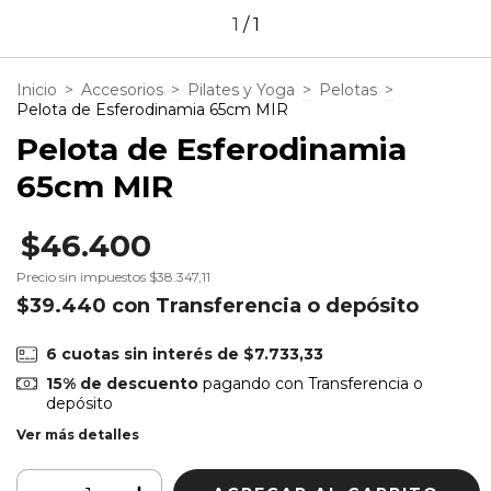
1
/
1
Inicio
>
Accesorios
>
Pilates y Yoga
>
Pelotas
>
Pelota de Esferodinamia 65cm MIR
Pelota de Esferodinamia
65cm MIR
$46.400
Precio sin impuestos
$38.347,11
$39.440
con
Transferencia o depósito
6
cuotas sin interés de
$7.733,33
15% de descuento
pagando con Transferencia o
depósito
Ver más detalles